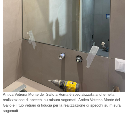
Antica Vetreria Monte del Gallo a Roma è specializzata anche nella
realizzazione di specchi su misura sagomati. Antica Vetreria Monte del
Gallo è il tuo vetraio di fiducia per la realizzazione di specchi su misura
sagomati.
vetreria Roma, vetreria, Vetreria Monte del Gallo,
vetreria Centro Storico, vetri, riparazione vetri, vetreria