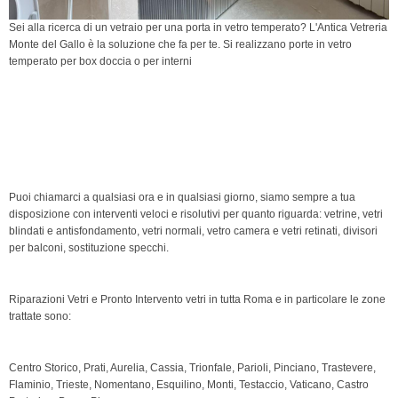
Sei alla ricerca di un vetraio per una porta in vetro temperato? L'Antica Vetreria
Monte del Gallo è la soluzione che fa per te. Si realizzano porte in vetro
temperato per box doccia o per interni
vetreria Roma, vetreria, Vetreria Monte del Gallo,
vetreria Centro Storico, vetri, riparazione vetri, vetreria
Parioli, vetreria Prati, vetreria Trionfale, vetreria Cassia,
vetreria Pineta Sacchetti, vetreria Magliana, vetreria
Portuense, vetreria Gianicolense, vetreria Monteverd,
vetro
Puoi chiamarci a qualsiasi ora e in qualsiasi giorno, siamo sempre a tua
disposizione con interventi veloci e risolutivi per quanto riguarda: vetrine, vetri
blindati e antisfondamento, vetri normali, vetro camera e vetri retinati, divisori
per balconi, sostituzione specchi.
Riparazioni Vetri e Pronto Intervento vetri in tutta Roma e in particolare le zone
trattate sono:
Centro Storico, Prati, Aurelia, Cassia, Trionfale, Parioli, Pinciano, Trastevere,
Flaminio, Trieste, Nomentano, Esquilino, Monti, Testaccio, Vaticano, Castro