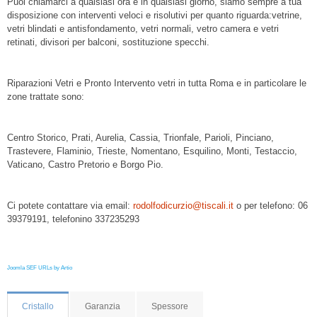
Puoi chiamarci a qualsiasi ora e in qualsiasi giorno, siamo sempre a tua
disposizione con interventi veloci e risolutivi per quanto riguarda:vetrine,
vetri blindati e antisfondamento, vetri normali, vetro camera e vetri
retinati, divisori per balconi, sostituzione specchi.
Riparazioni Vetri e Pronto Intervento vetri in tutta Roma e in particolare le
zone trattate sono:
Centro Storico, Prati, Aurelia, Cassia, Trionfale, Parioli, Pinciano,
Trastevere, Flaminio, Trieste, Nomentano, Esquilino, Monti, Testaccio,
Vaticano, Castro Pretorio e Borgo Pio.
Ci potete contattare via email:
rodolfodicurzio@tiscali.it
o per telefono: 06
39379191, telefonino 337235293
Joomla SEF URLs by Artio
Cristallo
Garanzia
Spessore