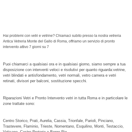
Parioli, vetreria Prati, vetreria Trionfale, vetreria Cassia,
vetreria Pineta Sacchetti, vetreria Magliana, vetreria
Portuense, vetreria Gianicolense, vetreria Monteverde,
specchi
Hai problemi con vetri e vetrine? Chiamaci subito presso la nostra vetreria
Antica Vetreria Monte del Gallo di Roma, offriamo un servizio di pronto
intervento attivo 7 giorni su 7
Puoi chiamarci a qualsiasi ora e in qualsiasi giorno, siamo sempre a tua
disposizione con interventi veloci e risolutivi per quanto riguarda:vetrine,
vetri blindati e antisfondamento, vetri normali, vetro camera e vetri
retinati, divisori per balconi, sostituzione specchi.
Riparazioni Vetri e Pronto Intervento vetri in tutta Roma e in particolare le
zone trattate sono:
Centro Storico, Prati, Aurelia, Cassia, Trionfale, Parioli, Pinciano,
Trastevere, Flaminio, Trieste, Nomentano, Esquilino, Monti, Testaccio,
Vaticano, Castro Pretorio e Borgo Pio.