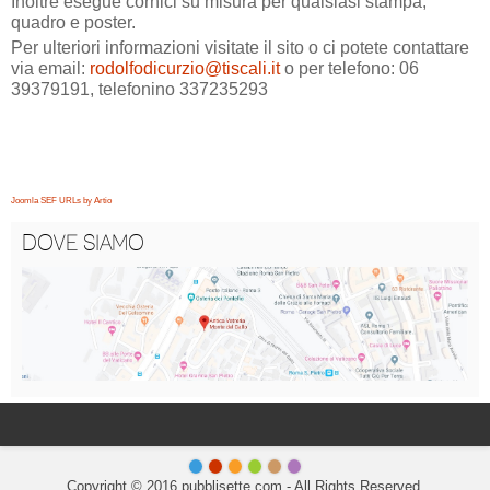
Inoltre esegue cornici su misura per qualsiasi stampa,
quadro e poster.
Per ulteriori informazioni visitate il sito o ci potete contattare
via email:
rodolfodicurzio@tiscali.it
o per telefono: 06
39379191, telefonino 337235293
Joomla SEF URLs by Artio
DOVE SIAMO
Copyright © 2016 pubblisette.com - All Rights Reserved.