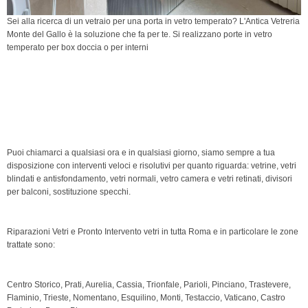
Sei alla ricerca di un vetraio per una porta in vetro temperato? L'Antica Vetreria
Monte del Gallo è la soluzione che fa per te. Si realizzano porte in vetro
temperato per box doccia o per interni
vetreria Roma, vetreria, Vetreria Monte del Gallo,
vetreria Centro Storico, vetri, riparazione vetri, vetreria
Parioli, vetreria Prati, vetreria Trionfale, vetreria Cassia,
vetreria Pineta Sacchetti, vetreria Magliana, vetreria
Portuense, vetreria Gianicolense, vetreria Monteverd,
vetro
Puoi chiamarci a qualsiasi ora e in qualsiasi giorno, siamo sempre a tua
disposizione con interventi veloci e risolutivi per quanto riguarda: vetrine, vetri
blindati e antisfondamento, vetri normali, vetro camera e vetri retinati, divisori
per balconi, sostituzione specchi.
Riparazioni Vetri e Pronto Intervento vetri in tutta Roma e in particolare le zone
trattate sono:
Centro Storico, Prati, Aurelia, Cassia, Trionfale, Parioli, Pinciano, Trastevere,
Flaminio, Trieste, Nomentano, Esquilino, Monti, Testaccio, Vaticano, Castro