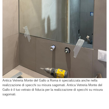
Antica Vetreria Monte del Gallo a Roma è specializzata anche nella
realizzazione di specchi su misura sagomati. Antica Vetreria Monte del
Gallo è il tuo vetraio di fiducia per la realizzazione di specchi su misura
sagomati.
vetreria Roma, vetreria, Vetreria Monte del Gallo,
vetreria Centro Storico, vetri, riparazione vetri, vetreria