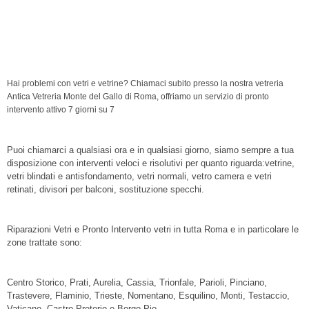
Parioli, vetreria Prati, vetreria Trionfale, vetreria Cassia,
vetreria Pineta Sacchetti, vetreria Magliana, vetreria
Portuense, vetreria Gianicolense, vetreria Monteverde,
specchi
Hai problemi con vetri e vetrine? Chiamaci subito presso la nostra vetreria
Antica Vetreria Monte del Gallo di Roma, offriamo un servizio di pronto
intervento attivo 7 giorni su 7
Puoi chiamarci a qualsiasi ora e in qualsiasi giorno, siamo sempre a tua
disposizione con interventi veloci e risolutivi per quanto riguarda:vetrine,
vetri blindati e antisfondamento, vetri normali, vetro camera e vetri
retinati, divisori per balconi, sostituzione specchi.
Riparazioni Vetri e Pronto Intervento vetri in tutta Roma e in particolare le
zone trattate sono:
Centro Storico, Prati, Aurelia, Cassia, Trionfale, Parioli, Pinciano,
Trastevere, Flaminio, Trieste, Nomentano, Esquilino, Monti, Testaccio,
Vaticano, Castro Pretorio e Borgo Pio.