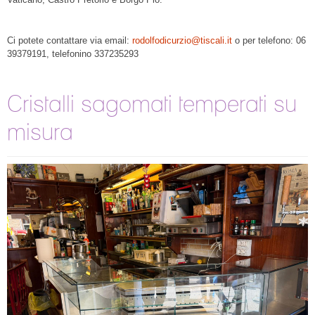
Ci potete contattare via email:
rodolfodicurzio@tiscali.it
o per telefono: 06
39379191, telefonino 337235293
Cristalli sagomati temperati su
misura