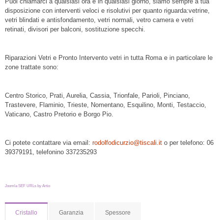
Puoi chiamarci a qualsiasi ora e in qualsiasi giorno, siamo sempre a tua
disposizione con interventi veloci e risolutivi per quanto riguarda:vetrine,
vetri blindati e antisfondamento, vetri normali, vetro camera e vetri
retinati, divisori per balconi, sostituzione specchi.
Riparazioni Vetri e Pronto Intervento vetri in tutta Roma e in particolare le
zone trattate sono:
Centro Storico, Prati, Aurelia, Cassia, Trionfale, Parioli, Pinciano,
Trastevere, Flaminio, Trieste, Nomentano, Esquilino, Monti, Testaccio,
Vaticano, Castro Pretorio e Borgo Pio.
Ci potete contattare via email:
rodolfodicurzio@tiscali.it
o per telefono: 06
39379191, telefonino 337235293
Joomla SEF URLs by Artio
Cristallo
Garanzia
Spessore