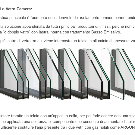
i o Vetro Camera:
istica principale è l'aumento considerevole dell'isolamento termico permettendo
 una soluzione abbandonata da tutti i principali produttori di infissi, perché n
mera “o doppio vetro” con lastra interna con trattamento Basso Emissivo.
iù lastre di vetro tra cui viene interposto un telaio in alluminio di spessore var
untate tramite un telaio con un’apposita colla, per poi farle aderire con una sp
ne infine applicata una sostanza bi-componente che consente di aumentare l’iso
sufficiente sostituire l’aria presente tra i due vetri con gas nobili come ARGO