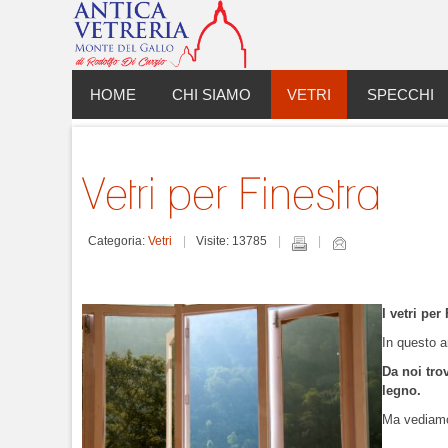
HOME
CHI SIAMO
VETRI
SPECCHI
Vetri per Finestra
Categoria:
Vetri
Visite: 13785
I vetri per
In questo ar
Da noi trov
legno.
Ma vediamo 