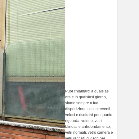
vetreria Centro
Storico, vetri,
riparazione vetri,
vetreria Parioli,
vetreria Prati,
vetreria Trionfale,
vetreria Cassia,
vetreria Pineta
Sacchetti, vetreria
Magliana, vetreria
Portuense, vetreria
Gianicolense,
vetreria Monteverde
Puoi chiamarci a qualsiasi
ora e in qualsiasi giorno,
siamo sempre a tua
disposizione con interventi
veloci e risolutivi per quanto
riguarda: vetrine, vetri
blindati e antisfondamento,
vetri normali, vetro camera e
vetri retinati, divisori per