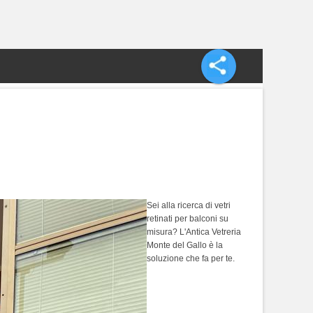
I
Sei alla ricerca di vetri
retinati per balconi su
misura? L'Antica Vetreria
Monte del Gallo è la
soluzione che fa per te.
vetreria Roma,
vetreria, Vetreria
Monte del Gallo,