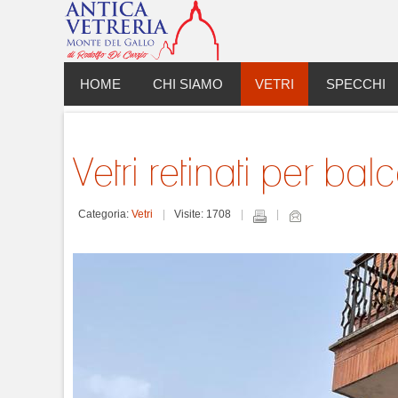
HOME
CHI SIAMO
VETRI
SPECCHI
Vetri retinati per ba
Categoria:
Vetri
Visite: 1708